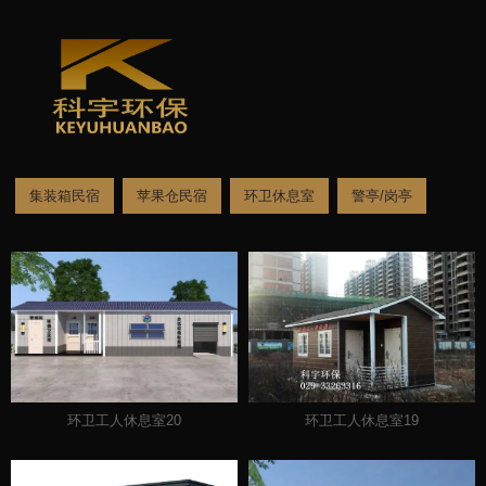
集装箱民宿
苹果仓民宿
环卫休息室
警亭/岗亭
/
/
您当前的位置：首页
移动房屋
环卫休息室
环卫工人休息室20
环卫工人休息室19