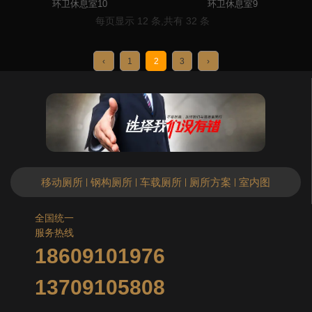
环卫休息室10
环卫休息室9
每页显示 12 条,共有 32 条
‹
1
2
3
›
移动厕所
钢构厕所
车载厕所
厕所方案
室内图
|
|
|
|
全国统一
服务热线
18609101976
13709105808