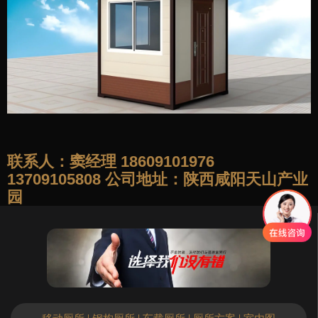
联系人：窦经理 18609101976
13709105808 公司地址：陕西咸阳天山产业
园