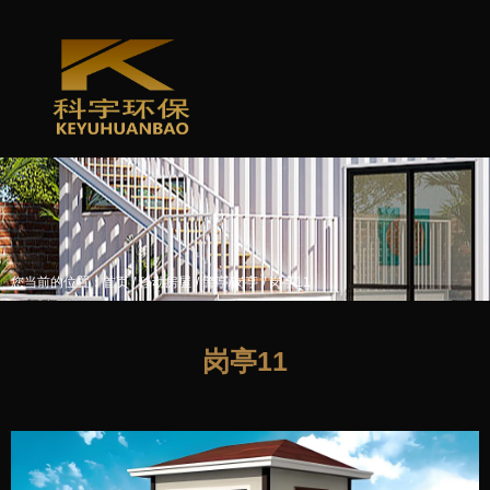
/
/
/
您当前的位置：首页
移动房屋
警亭/岗亭
岗亭11
岗亭11