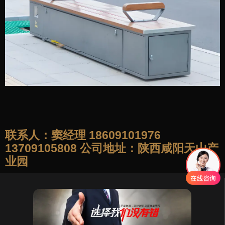
联系人：窦经理 18609101976
13709105808 公司地址：陕西咸阳天山产
业园