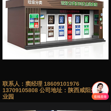
联系人：窦经理 18609101976
13709105808 公司地址：陕西咸阳天山产
业园