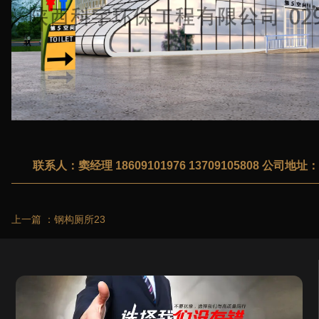
联系人：窦经理 18609101976 13709105808 公
上一篇 ：
钢构厕所23
...