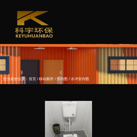
/
/
/
您当前的位置：首页
移动厕所
室内图
水冲室内图