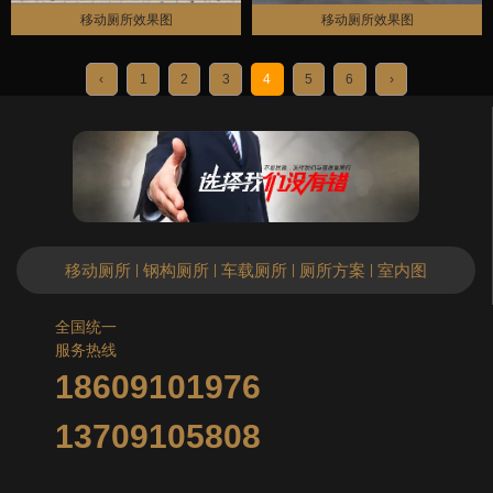
移动厕所效果图
移动厕所效果图
‹
1
2
3
4
5
6
›
移动厕所
钢构厕所
车载厕所
厕所方案
室内图
|
|
|
|
全国统一
服务热线
18609101976
13709105808