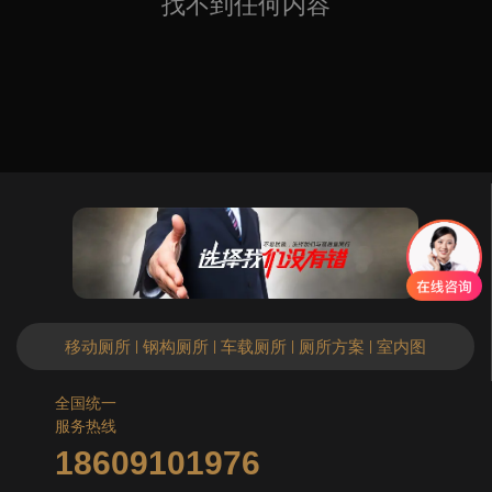
找不到任何内容
移动厕所
钢构厕所
车载厕所
厕所方案
室内图
|
|
|
|
全国统一
服务热线
18609101976